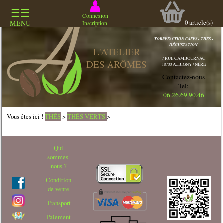
0 pas de reponse articles 471$mess_vide_art
☰☰
Connexion
COMMERCE
0
article(s)
MENU
Inscription.
SPECIALISÉ
TORREFACTION CAFES - THES -
DÉGUSTATION
L'ATELIER
7 RUE CAMBOURNAC
DES ARÔMES
18700 AUBIGNY / NÈRE
Contactez-nous
Tel:
06.26.69.90.46
Vous êtes ici !
THÉS
>
THÉS VERTS
>
Qui
sommes-
nous ?
Condition
de vente
Transport
Paiement