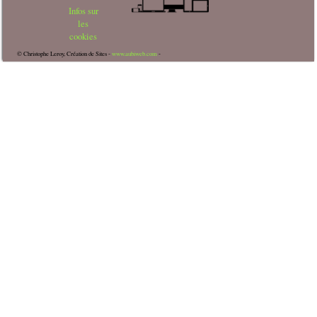
Infos sur
les
cookies
© Christophe Leroy, Création de Sites -
www.aubiweb.com
-