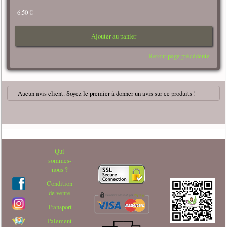
6.50 €
Ajouter au panier
Retour page précédente
Aucun avis client. Soyez le premier à donner un avis sur ce produits !
Qui
sommes-
nous ?
Condition
de vente
Transport
Paiement