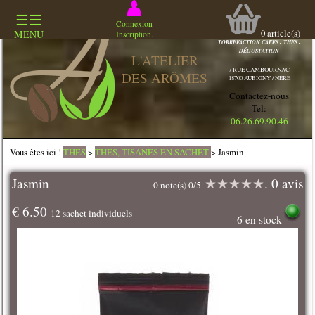
☰☰
COMMERCE
Connexion
SPECIALISÉ
0
article(s)
MENU
Inscription.
TORREFACTION CAFES - THES -
DÉGUSTATION
L'ATELIER
7 RUE CAMBOURNAC
DES ARÔMES
18700 AUBIGNY / NÈRE
Contactez-nous
Tel:
06.26.69.90.46
Vous êtes ici !
THÉS
>
THÉS, TISANES EN SACHET
> Jasmin
Jasmin
★
★
★
★
★
. 0 avis
0 note(s) 0/5
€ 6.50
12 sachet individuels
6 en stock