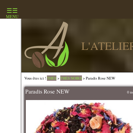
☰☰
MENU
L'ATELI
Vous êtes ici !
THÉS
>
THÉS NOIRS
> Paradis Rose NEW
Paradis Rose NEW
0 n