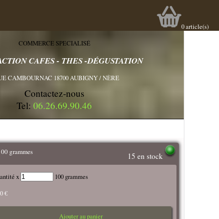
0
article(s)
COMMERCE SPECIALISÉ
CTION CAFES - THES -DÉGUSTATION
UE CAMBOURNAC 18700 AUBIGNY / NÈRE
Contactez-nous
Tel:
06.26.69.90.46
100 grammes
15 en stock
antité x
100 grammes
30 €
Ajouter au panier