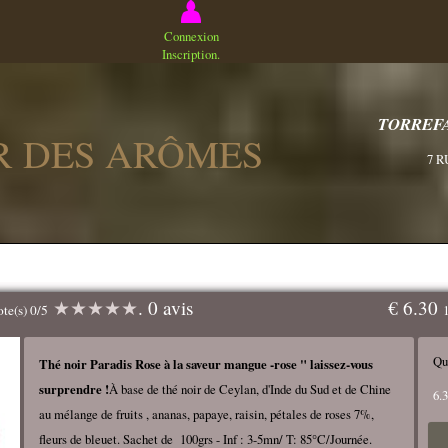
Connexion
Inscription.
TORREFA
ER DES ARÔMES
7 R
★
★
★
★
★
. 0 avis
€ 6.30
ote(s) 0/5
Qu
Thé noir Paradis Rose à la saveur mangue -rose " laissez-vous
surprendre !
À base de thé noir de Ceylan, d'Inde du Sud et de Chine
6.
au mélange de fruits , ananas, papaye, raisin, pétales de roses 7%,
fleurs de bleuet. Sachet de 100grs - Inf : 3-5mn/ T: 85°C/Journée.