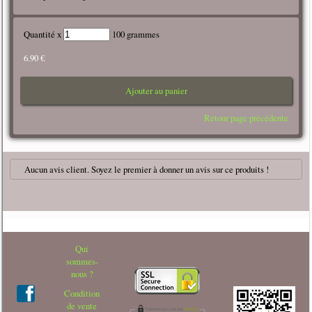
Quantité x
100 grammes
6.90 €
Ajouter au panier
Retour page précédente
Aucun avis client. Soyez le premier à donner un avis sur ce produits !
Qui
sommes-
nous ?
Condition
de vente