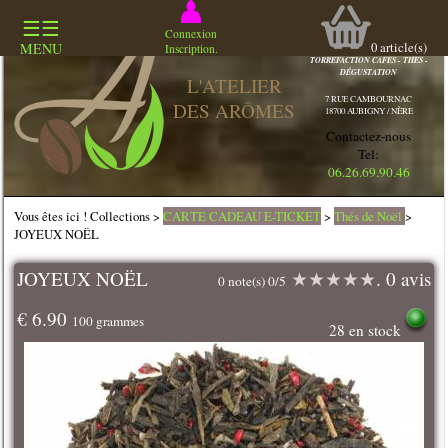
☰☰
COMMERCE
Connexion
SPECIALISÉ
0
article(s)
MENU
Inscription.
TORREFACTION CAFES - THES -
DÉGUSTATION
L'ATELIER
7 RUE CAMBOURNAC
DES ARÔMES
18700 AUBIGNY / NÈRE
Contactez-nous
Tel:
06.26.69.90.46
Vous êtes ici ! Collections >
CARTE CADEAU E-TICKET
>
Thés de Noël
>
JOYEUX NOËL
JOYEUX NOËL
★
★
★
★
★
. 0 avis
0 note(s) 0/5
€ 6.90
100 grammes
28 en stock