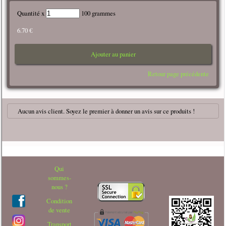
Quantité x
100 grammes
6.70 €
Ajouter au panier
Retour page précédente
Aucun avis client. Soyez le premier à donner un avis sur ce produits !
Qui
sommes-
nous ?
Condition
de vente
Transport