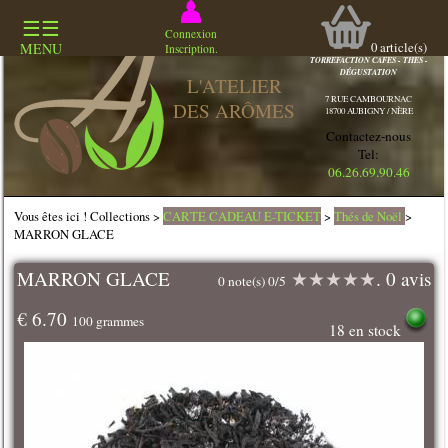
☰☰
COMMERCE
Connexion
SPECIALISÉ
0
article(s)
MENU
Inscription.
TORREFACTION CAFES - THES -
DÉGUSTATION
L'ATELIER
7 RUE CAMBOURNAC
DES ARÔMES
18700 AUBIGNY / NÈRE
Contactez-nous
Tel:
06.26.69.90.46
Vous êtes ici ! Collections >
CARTE CADEAU E-TICKET
>
Thés de Noël
>
MARRON GLACE
MARRON GLACE
★
★
★
★
★
. 0 avis
0 note(s) 0/5
€ 6.70
100 grammes
18 en stock