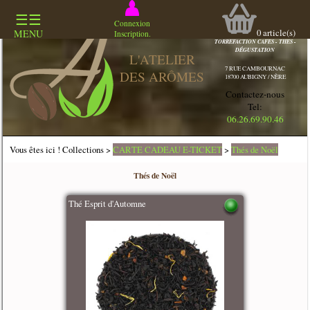
☰☰
COMMERCE
Connexion
SPECIALISÉ
0
article(s)
MENU
Inscription.
TORREFACTION CAFES - THES -
DÉGUSTATION
L'ATELIER
7 RUE CAMBOURNAC
DES ARÔMES
18700 AUBIGNY / NÈRE
Contactez-nous
Tel:
06.26.69.90.46
Vous êtes ici ! Collections >
CARTE CADEAU E-TICKET
>
Thés de Noël
Thés de Noël
Thé Esprit d'Automne