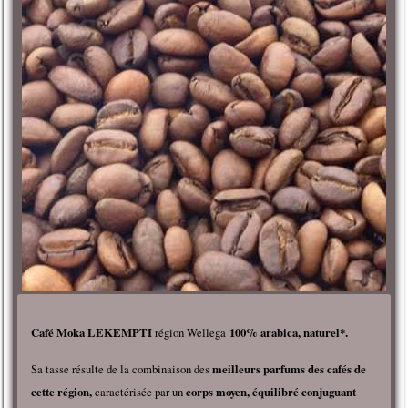
Café Moka LEKEMPTI
région Wellega
100% arabica, naturel*.
Sa tasse résulte de la combinaison des
meilleurs parfums des cafés de
cette région,
caractérisée par un
corps moyen, équilibré conjuguant