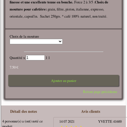
finesse et une excellente tenue en bouche.
Force 2 à 3/5 .
Choix de
mouture pour cafetière:
grain, filtre, piston, italienne, expresso,
orientale, capsul'in. Sachet 250grs. * café 100% naturel, non traité.
Choix de la mouture
Quantité x
1 1
7.50 €
Ajouter au panier
Retour page précédente
Détail des notes
Avis clients
4 personne(s) a (ont) noté ce
14 07 2021
YVETTE 41600
produit.