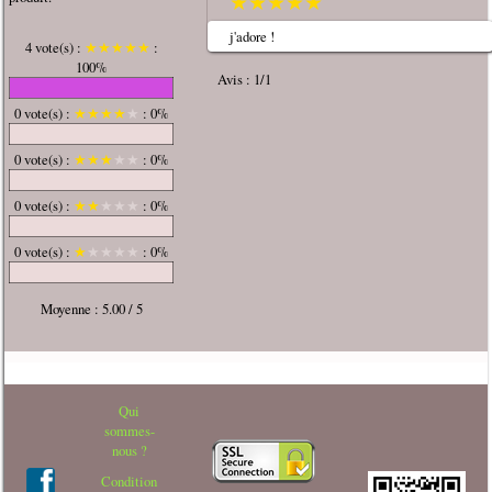
★
★
★
★
★
j'adore !
4 vote(s) :
★
★
★
★
★
:
100%
Avis : 1/1
0 vote(s) :
★
★
★
★
★
: 0%
0 vote(s) :
★
★
★
★
★
: 0%
0 vote(s) :
★
★
★
★
★
: 0%
0 vote(s) :
★
★
★
★
★
: 0%
Moyenne : 5.00 / 5
Qui
sommes-
nous ?
Condition