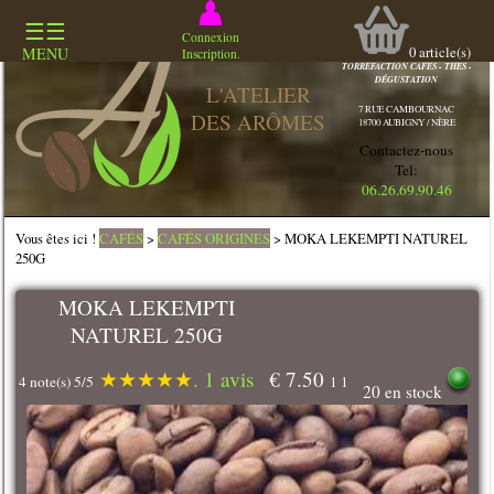
☰☰
COMMERCE
Connexion
SPECIALISÉ
0
article(s)
MENU
Inscription.
TORREFACTION CAFES - THES -
DÉGUSTATION
L'ATELIER
7 RUE CAMBOURNAC
DES ARÔMES
18700 AUBIGNY / NÈRE
Contactez-nous
Tel:
06.26.69.90.46
Vous êtes ici !
CAFÉS
>
CAFÉS ORIGINES
> MOKA LEKEMPTI NATUREL
250G
MOKA LEKEMPTI
NATUREL 250G
★
★
★
★
★
. 1 avis
€ 7.50
4 note(s) 5/5
1 1
20 en stock