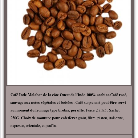
Café Inde Malabar de la côte Ouest de l'inde 100% arabica.
Café
racé,
sauvage aux notes végétales et boisées
. Café surprenant
peut-être servi
au moment du fromage type brebis, persillé.
Force 2 à 3/5 . Sachet
250G.
Choix de mouture pour cafetière:
grain, filtre, piston, italienne,
expresso, orientale, capsul'in.