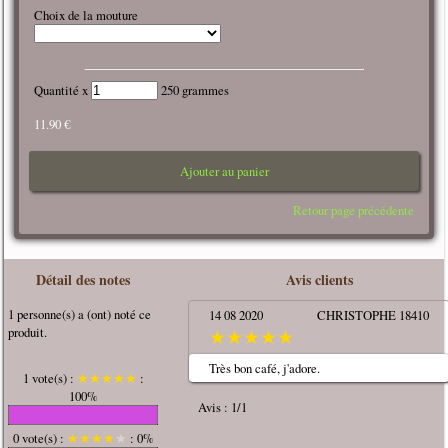
Choix de la mouture
Quantité x
250 grammes
11.90 €
Ajouter au panier
Retour page précédente
Détail des notes
Avis clients
1 personne(s) a (ont) noté ce
14 08 2020
CHRISTOPHE 18410
produit.
★
★
★
★
★
Très bon café, j'adore.
1 vote(s) :
★
★
★
★
★
:
100%
Avis : 1/1
0 vote(s) :
★
★
★
★
★
: 0%