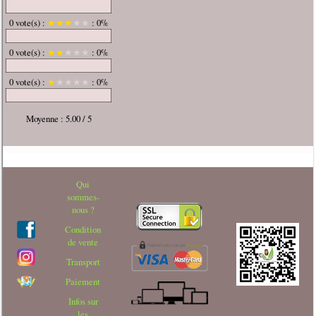
0 vote(s) :
★
★
★
★
★
: 0%
0 vote(s) :
★
★
★
★
★
: 0%
0 vote(s) :
★
★
★
★
★
: 0%
Moyenne : 5.00 / 5
Qui
sommes-
nous ?
Condition
de vente
Transport
Paiement
Infos sur
les