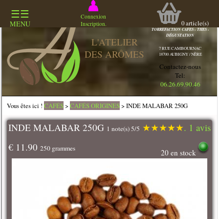
☰☰
COMMERCE
Connexion
SPECIALISÉ
0
article(s)
MENU
Inscription.
TORREFACTION CAFES - THES -
DÉGUSTATION
L'ATELIER
7 RUE CAMBOURNAC
DES ARÔMES
18700 AUBIGNY / NÈRE
Contactez-nous
Tel:
06.26.69.90.46
Vous êtes ici !
CAFÉS
>
CAFÉS ORIGINES
> INDE MALABAR 250G
INDE MALABAR 250G
★
★
★
★
★
. 1 avis
1 note(s) 5/5
€ 11.90
250 grammes
20 en stock