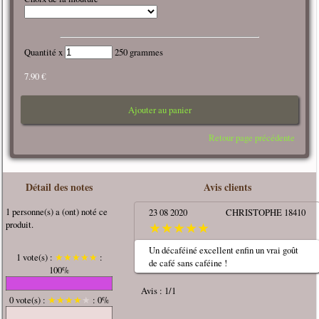
Quantité x
250 grammes
7.90 €
Ajouter au panier
Retour page précédente
Détail des notes
Avis clients
1 personne(s) a (ont) noté ce
23 08 2020
CHRISTOPHE 18410
produit.
★
★
★
★
★
Un décaféiné excellent enfin un vrai goût
1 vote(s) :
★
★
★
★
★
:
de café sans caféine !
100%
Avis : 1/1
0 vote(s) :
★
★
★
★
★
: 0%