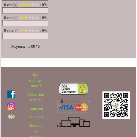
0 vote(s) :
★
★
★
★
★
: 0%
0 vote(s) :
★
★
★
★
★
: 0%
0 vote(s) :
★
★
★
★
★
: 0%
Moyenne : 5.00 / 5
Qui
sommes-
nous ?
Condition
de vente
Transport
Paiement
Infos sur
les
cookies