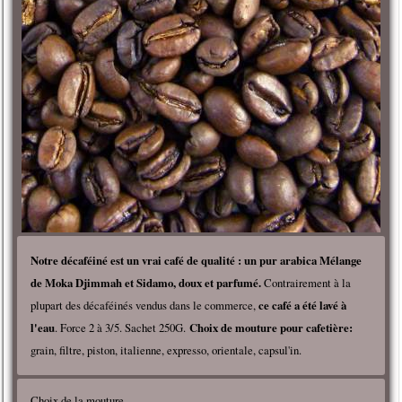
Notre décaféiné est un vrai café de qualité : un pur arabica Mélange
de Moka Djimmah et Sidamo
, doux et parfumé.
Contrairement à la
plupart des décaféinés vendus dans le commerce,
ce café a été lavé à
l'eau
. Force 2 à 3/5. Sachet 250G.
Choix de mouture pour cafetière:
grain, filtre, piston, italienne, expresso, orientale, capsul'in.
Choix de la mouture