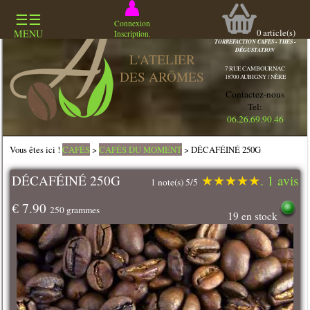
☰☰
COMMERCE
Connexion
SPECIALISÉ
0
article(s)
MENU
Inscription.
TORREFACTION CAFES - THES -
DÉGUSTATION
L'ATELIER
7 RUE CAMBOURNAC
DES ARÔMES
18700 AUBIGNY / NÈRE
Contactez-nous
Tel:
06.26.69.90.46
Vous êtes ici !
CAFÉS
>
CAFÉS DU MOMENT
> DÉCAFÉINÉ 250G
DÉCAFÉINÉ 250G
★
★
★
★
★
. 1 avis
1 note(s) 5/5
€ 7.90
250 grammes
19 en stock