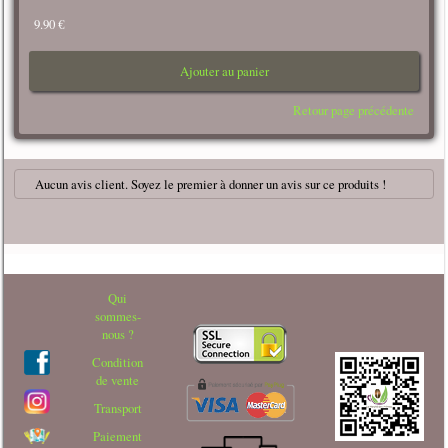
9.90 €
Ajouter au panier
Retour page précédente
Aucun avis client. Soyez le premier à donner un avis sur ce produits !
Qui
sommes-
nous ?
Condition
de vente
Transport
Paiement