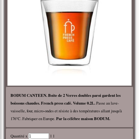
BODUM CANTEEN. Boite de 2 Verres doubles paroi gardent les
boissons chaudes. French press café. Volume 0.2L.
Passe au lave-
vaisselle, four, micro-ondes et résiste à des températures allant jusqu'à
176°C. Fabriquer en Europe.
Par la célèbre maison BODUM.
Quantité x
1 1