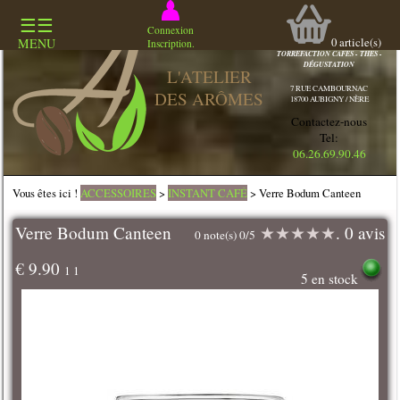
☰☰
COMMERCE
Connexion
SPECIALISÉ
0
article(s)
MENU
Inscription.
TORREFACTION CAFES - THES -
DÉGUSTATION
L'ATELIER
7 RUE CAMBOURNAC
DES ARÔMES
18700 AUBIGNY / NÈRE
Contactez-nous
Tel:
06.26.69.90.46
Vous êtes ici !
ACCESSOIRES
>
INSTANT CAFÉ
> Verre Bodum Canteen
Verre Bodum Canteen
★
★
★
★
★
. 0 avis
0 note(s) 0/5
€ 9.90
1 1
5 en stock